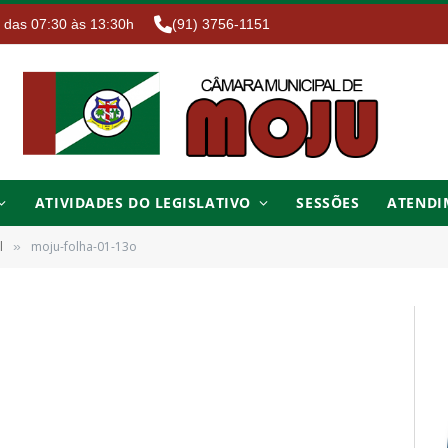
. das 07:30 às 13:30h
(91) 3756-1151
ATIVIDADES DO LEGISLATIVO
SESSÕES
ATENDI
l
moju-folha-01-13o
»