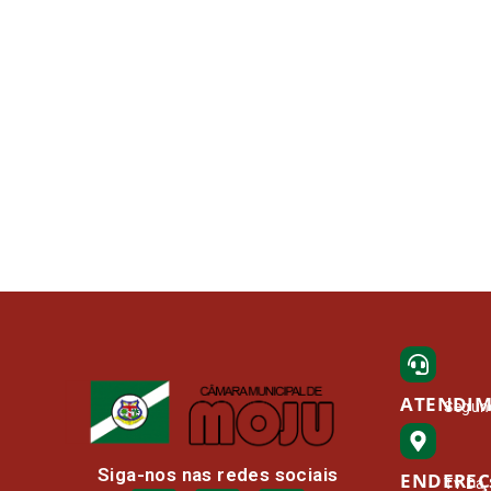
ATENDI
Segund
Siga-nos nas redes sociais
ENDERE
Tv Da 