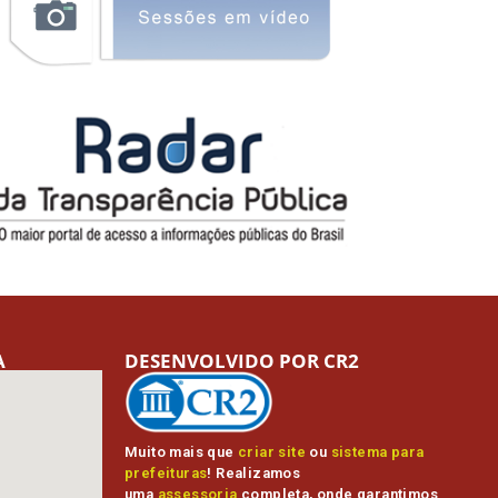
A
DESENVOLVIDO POR CR2
Muito mais que
criar site
ou
sistema para
prefeituras
! Realizamos
uma
assessoria
completa, onde garantimos