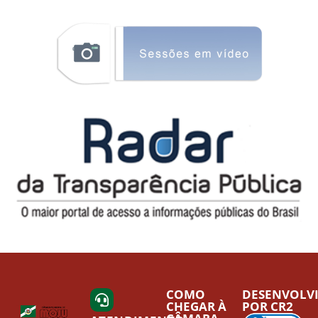
COMO
DESENVOLV
CHEGAR À
POR CR2