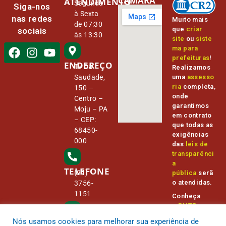
CÂMARA
ATENDIMENTO
Segunda
Siga-nos
à Sexta
nas redes
Muito mais
de 07:30
que
criar
sociais
às 13:30
site
ou
siste
ma para
prefeituras
!
ENDEREÇO
Tv Da
Realizamos
Saudade,
uma
assesso
ria
completa,
150 –
onde
Centro –
garantimos
Moju – PA
em contrato
– CEP:
que todas as
68450-
exigências
000
das
leis de
transparênci
a
TELEFONE
(91)
pública
serã
o atendidas.
3756-
1151
Conheça
o
PNTP
e
o
Radar da
Nós usamos cookies para melhorar sua experiência de
E-MAIL
Transparênc
camara@