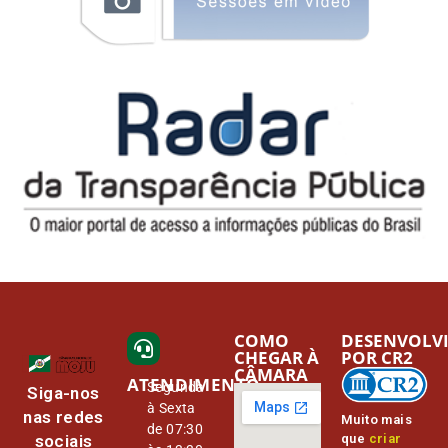
COMO
DESENVOLV
CHEGAR À
POR CR2
CÂMARA
ATENDIMENTO
Segunda
Siga-nos
à Sexta
nas redes
Muito mais
de 07:30
que
criar
sociais