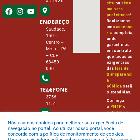
às 13:30
site
ou
siste
ma para
prefeituras
!
ENDEREÇO
Realizamos
Tv Da
uma
assesso
Saudade,
ria
completa,
150 –
onde
Centro –
garantimos
Moju – PA
em contrato
– CEP:
que todas as
68450-
exigências
000
das
leis de
transparênci
a
pública
serã
TELEFONE
(91)
o atendidas.
3756-
Conheça
1151
o
PNTP
e
o
Radar da
Transparênc
Nós usamos cookies para melhorar sua experiência de
E-MAIL
ia Pública
camara@
navegação no portal. Ao utilizar nosso portal, você
cmmoju.p
concorda com a política de monitoramento de cookies.
a.gov.br
Para ter mais informações sobre como isso é feito, acesse