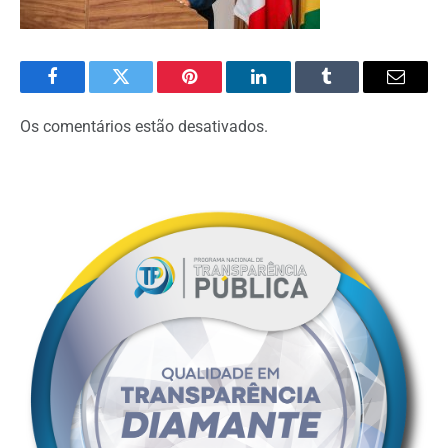
Facebook
Twitter
Pinterest
O
Tumblr
E-
LinkedIn
mail
Os comentários estão desativados.