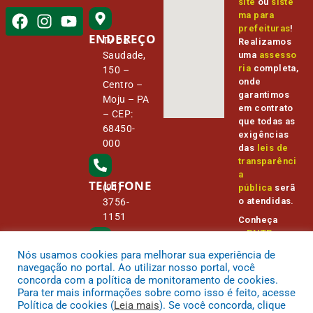
site
ou
siste
ma para
prefeituras
!
ENDEREÇO
Tv Da
Realizamos
Saudade,
uma
assesso
ria
completa,
150 –
onde
Centro –
garantimos
Moju – PA
em contrato
– CEP:
que todas as
68450-
exigências
000
das
leis de
transparênci
a
TELEFONE
(91)
pública
serã
o atendidas.
3756-
1151
Conheça
o
PNTP
e
o
Radar da
Nós usamos cookies para melhorar sua experiência de
E-MAIL
Transparênc
camara@
navegação no portal. Ao utilizar nosso portal, você
ia Pública
cmmoju.p
concorda com a política de monitoramento de cookies.
a.gov.br
Para ter mais informações sobre como isso é feito, acesse
Política de cookies (
Leia mais
). Se você concorda, clique