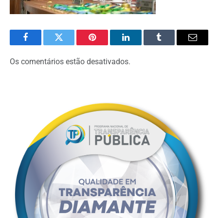
Facebook
Twitter
Pinterest
O
Tumblr
E-
LinkedIn
mail
Os comentários estão desativados.