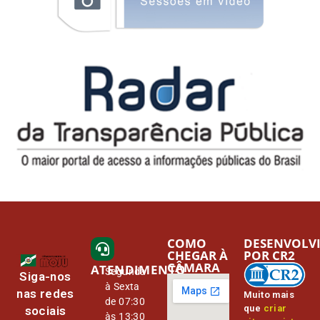
COMO
DESENVOLV
CHEGAR À
POR CR2
CÂMARA
ATENDIMENTO
Segunda
Siga-nos
à Sexta
nas redes
Muito mais
de 07:30
que
criar
sociais
às 13:30