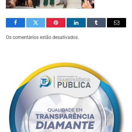
Facebook
Twitter
Pinterest
O
Tumblr
E-
LinkedIn
mail
Os comentários estão desativados.