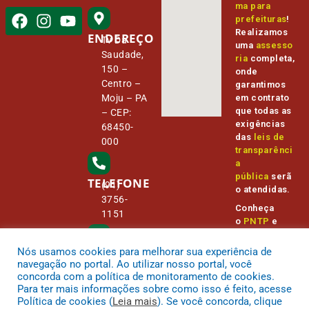
ma para
prefeituras
!
Realizamos
ENDEREÇO
Tv Da
uma
assesso
Saudade,
ria
completa,
150 –
onde
Centro –
garantimos
Moju – PA
em contrato
que todas as
– CEP:
exigências
68450-
das
leis de
000
transparênci
a
pública
serã
TELEFONE
(91)
o atendidas.
3756-
Conheça
1151
o
PNTP
e
o
Radar da
Transparênc
Nós usamos cookies para melhorar sua experiência de
E-MAIL
camara@
ia Pública
navegação no portal. Ao utilizar nosso portal, você
cmmoju.p
concorda com a política de monitoramento de cookies.
a.gov.br
Para ter mais informações sobre como isso é feito, acesse
Política de cookies (
Leia mais
). Se você concorda, clique