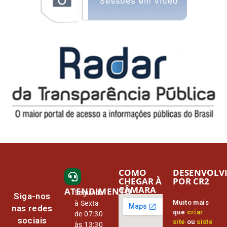
COMO
DESENVOLV
CHEGAR À
POR CR2
CÂMARA
ATENDIMENTO
Segunda
Siga-nos
Muito mais
à Sexta
nas redes
que
criar
de 07:30
sociais
site
ou
siste
às 13:30