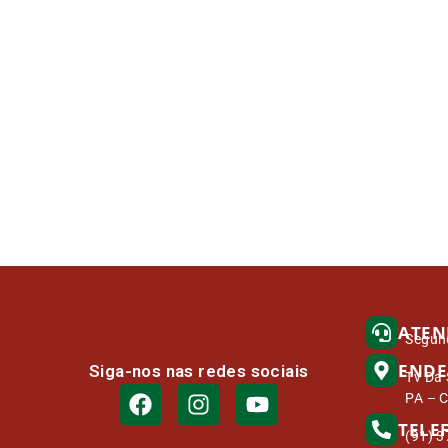
ATEN
Segund
ENDE
Siga-nos nas redes sociais
Tv Da 
PA – 
TELE
(91) 