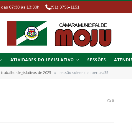
. das 07:30 às 13:30h
(91) 3756-1151
ATIVIDADES DO LEGISLATIVO
SESSÕES
ATENDI
s trabalhos legislativos de 2025
sessão solene de abertura35
»
0