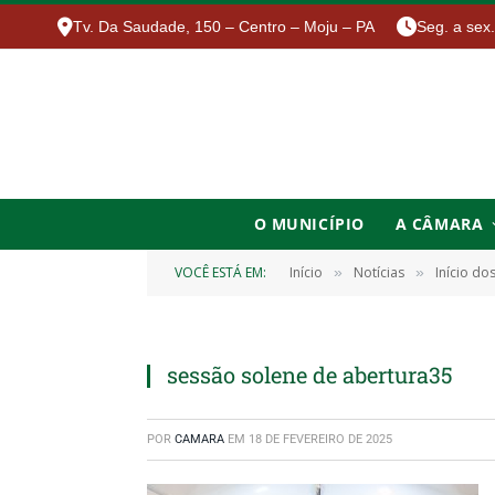
Tv. Da Saudade, 150 – Centro – Moju – PA
Seg. a sex
O MUNICÍPIO
A CÂMARA
VOCÊ ESTÁ EM:
Início
Notícias
Início do
»
»
sessão solene de abertura35
POR
CAMARA
EM
18 DE FEVEREIRO DE 2025