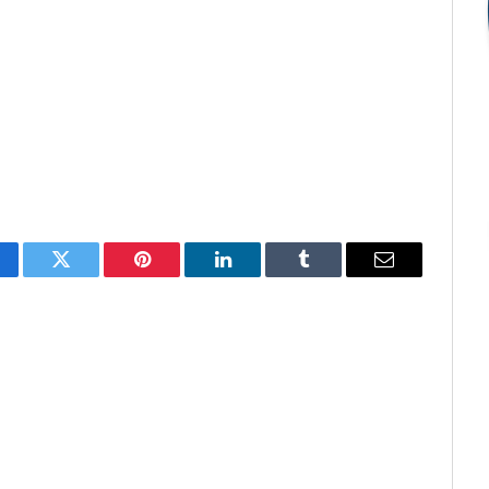
cebook
Twitter
Pinterest
O
Tumblr
E-
LinkedIn
mail