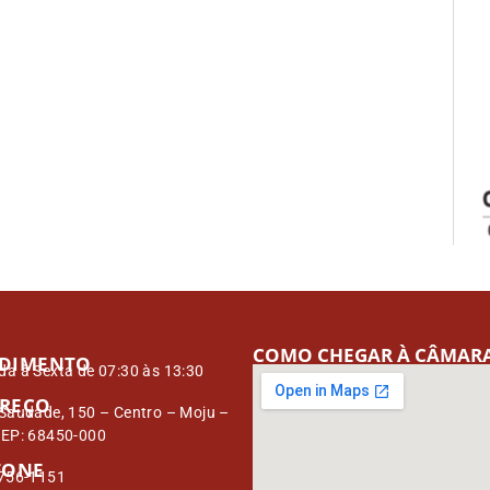
COMO CHEGAR À CÂMAR
DIMENTO
a à Sexta de 07:30 às 13:30
REÇO
Saudade, 150 – Centro – Moju –
CEP: 68450-000
FONE
3756-1151