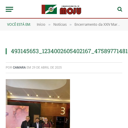
VOCÊ ESTÁ EM:
Início
Notícias
Encerramento da XXIV Marcha dos Legislativos Municipais
»
»
493145653_1234002605402167_47589771481
POR
CAMARA
EM
29 DE ABRIL DE 2025