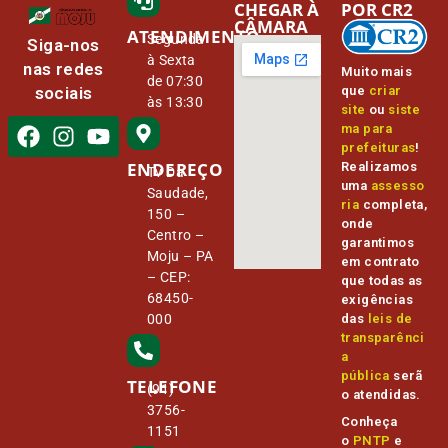
CHEGAR À
POR CR2
CÂMARA
ATENDIMENTO
Segunda
Siga-nos
à Sexta
nas redes
Muito mais
de 07:30
que
criar
sociais
às 13:30
site
ou
siste
ma para
prefeituras
!
ENDEREÇO
Realizamos
Tv Da
uma
assesso
Saudade,
ria
completa,
150 –
onde
Centro –
garantimos
Moju – PA
em contrato
– CEP:
que todas as
68450-
exigências
000
das
leis de
transparênci
a
pública
serã
TELEFONE
(91)
o atendidas.
3756-
Conheça
1151
o
PNTP
e