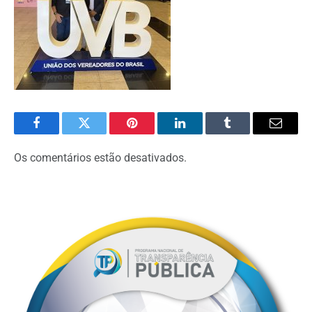
Facebook
Twitter
Pinterest
O
Tumblr
E-
LinkedIn
mail
Os comentários estão desativados.