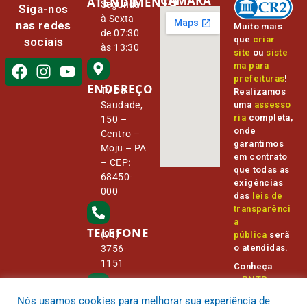
CÂMARA
ATENDIMENTO
Segunda
Siga-nos
à Sexta
nas redes
Muito mais
de 07:30
que
criar
sociais
às 13:30
site
ou
siste
ma para
prefeituras
!
ENDEREÇO
Tv Da
Realizamos
Saudade,
uma
assesso
ria
completa,
150 –
onde
Centro –
garantimos
Moju – PA
em contrato
– CEP:
que todas as
68450-
exigências
000
das
leis de
transparênci
a
TELEFONE
(91)
pública
serã
o atendidas.
3756-
1151
Conheça
o
PNTP
e
o
Radar da
Nós usamos cookies para melhorar sua experiência de
E-MAIL
Transparênc
camara@