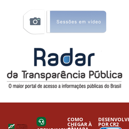
COMO
DESENVOLV
CHEGAR À
POR CR2