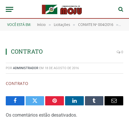
VOCÊ ESTÁ EM:
Início
Licitações
CONVITE Nº 004/2016
CON
»
»
»
CONTRATO
0
POR
ADMINISTRADOR
EM
18 DE AGOSTO DE 2016
CONTRATO
Facebook
Twitter
Pinterest
O
Tumblr
E-
LinkedIn
mail
Os comentários estão desativados.