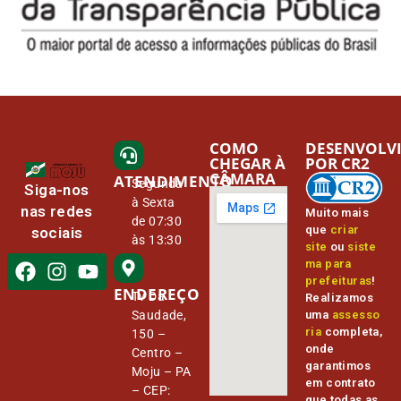
COMO
DESENVOLV
CHEGAR À
POR CR2
CÂMARA
ATENDIMENTO
Segunda
Siga-nos
à Sexta
nas redes
Muito mais
de 07:30
que
criar
sociais
às 13:30
site
ou
siste
ma para
prefeituras
!
ENDEREÇO
Tv Da
Realizamos
Saudade,
uma
assesso
ria
completa,
150 –
onde
Centro –
garantimos
Moju – PA
em contrato
– CEP:
que todas as