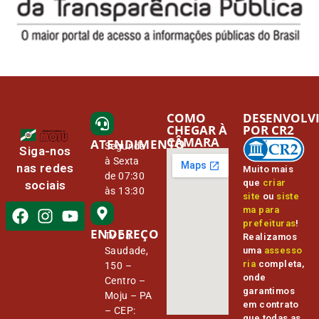
COMO
DESENVOLV
CHEGAR À
POR CR2
CÂMARA
ATENDIMENTO
Segunda
Siga-nos
à Sexta
nas redes
Muito mais
de 07:30
que
criar
sociais
às 13:30
site
ou
siste
ma para
prefeituras
!
ENDEREÇO
Tv Da
Realizamos
Saudade,
uma
assesso
ria
completa,
150 –
onde
Centro –
garantimos
Moju – PA
em contrato
– CEP:
que todas as