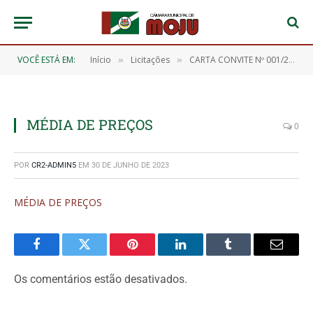
VOCÊ ESTÁ EM:
Início
Licitações
CARTA CONVITE Nº 001/2023-CMM-CC (CONTRATAÇÃO DE EMPRESA PARA PRESTAR SERVIÇOS DIVERSOS DE DIVULGAÇÃO DAS ATIVIDADES DO PODER LEGISLATIVO)
»
»
MÉDIA DE PREÇOS
0
POR
CR2-ADMIN5
EM
30 DE JUNHO DE 2023
MÉDIA DE PREÇOS
Facebook
Twitter
Pinterest
O
Tumblr
E-
LinkedIn
mail
Os comentários estão desativados.