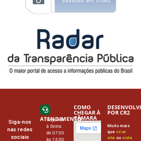
COMO
DESENVOLV
CHEGAR À
POR CR2
CÂMARA
ATENDIMENTO
Segunda
Siga-nos
Muito mais
à Sexta
nas redes
que
criar
de 07:30
sociais
site
ou
siste
às 13:30