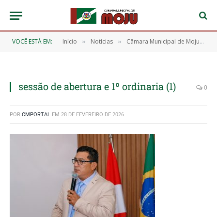
VOCÊ ESTÁ EM:
Início
Notícias
Câmara Municipal de Moju realiza sessão solene de abertura do primeiro período Legislativo do ano de 2026
»
»
sessão de abertura e 1º ordinaria (1)
0
POR
CMPORTAL
EM
28 DE FEVEREIRO DE 2026