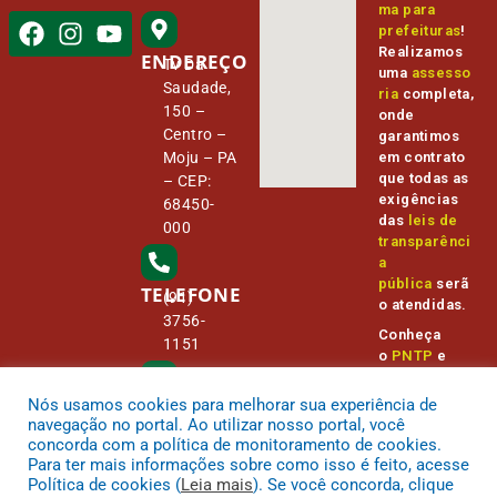
ma para
prefeituras
!
Realizamos
ENDEREÇO
Tv Da
uma
assesso
Saudade,
ria
completa,
150 –
onde
Centro –
garantimos
Moju – PA
em contrato
que todas as
– CEP:
exigências
68450-
das
leis de
000
transparênci
a
pública
serã
TELEFONE
(91)
o atendidas.
3756-
Conheça
1151
o
PNTP
e
o
Radar da
Transparênc
Nós usamos cookies para melhorar sua experiência de
E-MAIL
camara@
ia Pública
navegação no portal. Ao utilizar nosso portal, você
cmmoju.p
concorda com a política de monitoramento de cookies.
a.gov.br
Para ter mais informações sobre como isso é feito, acesse
Política de cookies (
Leia mais
). Se você concorda, clique