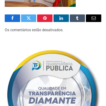
Facebook
Twitter
Pinterest
O
Tumblr
E-
LinkedIn
mail
Os comentários estão desativados.