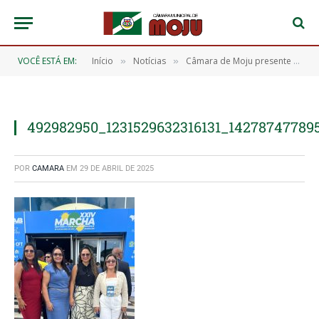
VOCÊ ESTÁ EM:
Início
Notícias
Câmara de Moju presente no 2º dia da XXIV Marcha dos Legislativos Municipais, em Brasília
»
»
492982950_1231529632316131_14278747789
POR
CAMARA
EM
29 DE ABRIL DE 2025