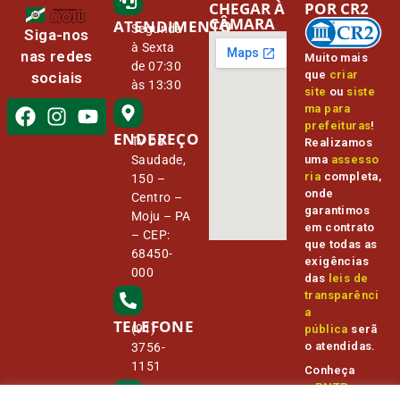
CHEGAR À
POR CR2
CÂMARA
ATENDIMENTO
Segunda
Siga-nos
à Sexta
nas redes
Muito mais
de 07:30
que
criar
sociais
às 13:30
site
ou
siste
ma para
prefeituras
!
ENDEREÇO
Tv Da
Realizamos
Saudade,
uma
assesso
ria
completa,
150 –
onde
Centro –
garantimos
Moju – PA
em contrato
– CEP:
que todas as
68450-
exigências
000
das
leis de
transparênci
a
TELEFONE
(91)
pública
serã
o atendidas.
3756-
1151
Conheça
o
PNTP
e