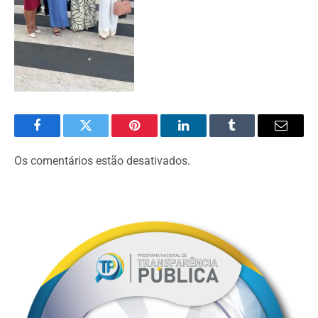
Facebook
Twitter
Pinterest
O
Tumblr
E-
LinkedIn
mail
Os comentários estão desativados.