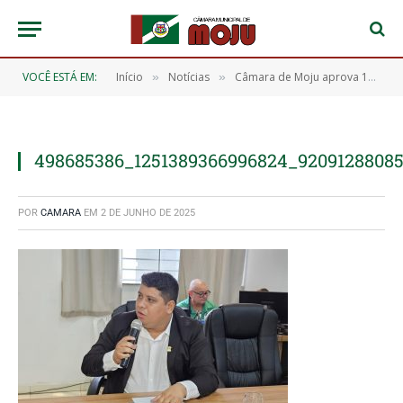
VOCÊ ESTÁ EM:
Início
Notícias
Câmara de Moju aprova 11 importantes requerimentos durante a 12ª Sessão Ordinária
»
»
498685386_1251389366996824_9209128808
POR
CAMARA
EM
2 DE JUNHO DE 2025