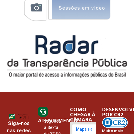
COMO
DESENVOLV
CHEGAR À
POR CR2
CÂMARA
ATENDIMENTO
Segunda
Siga-nos
à Sexta
nas redes
Muito mais
de 07:30