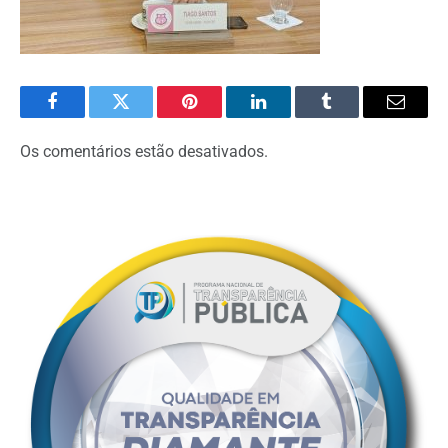
Facebook
Twitter
Pinterest
O
Tumblr
E-
LinkedIn
mail
Os comentários estão desativados.