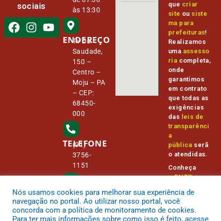
que
criar
sociais
às 13:30
site
ou
siste
ma para
prefeituras
!
ENDEREÇO
Tv Da
Realizamos
Saudade,
uma
assesso
ria
completa,
150 –
onde
Centro –
garantimos
Moju – PA
em contrato
– CEP:
que todas as
68450-
exigências
000
das
leis de
transparênci
a
TELEFONE
(91)
pública
serã
o atendidas.
3756-
1151
Conheça
o
PNTP
e
o
Radar da
Nós usamos cookies para melhorar sua experiência de
E-MAIL
Transparênc
camara@
navegação no portal. Ao utilizar nosso portal, você
ia Pública
cmmoju.p
concorda com a política de monitoramento de cookies.
a.gov.br
Para ter mais informações sobre como isso é feito, acesse