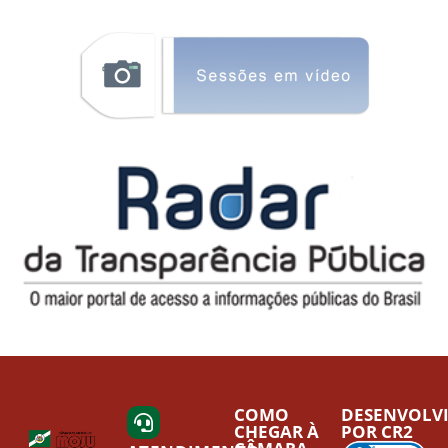
COMO
DESENVOLV
CHEGAR À
POR CR2