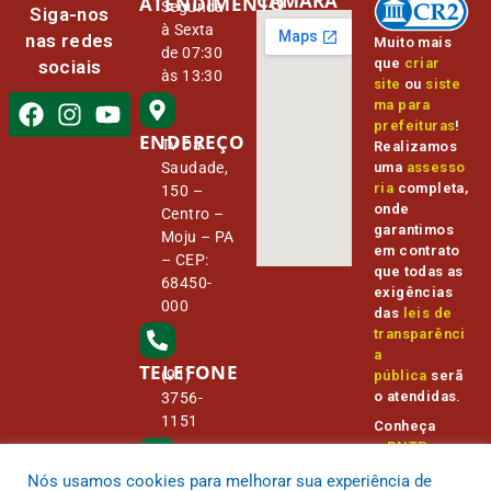
CÂMARA
ATENDIMENTO
Segunda
Siga-nos
à Sexta
nas redes
Muito mais
de 07:30
que
criar
sociais
às 13:30
site
ou
siste
ma para
prefeituras
!
ENDEREÇO
Tv Da
Realizamos
Saudade,
uma
assesso
ria
completa,
150 –
onde
Centro –
garantimos
Moju – PA
em contrato
– CEP:
que todas as
68450-
exigências
000
das
leis de
transparênci
a
TELEFONE
(91)
pública
serã
o atendidas.
3756-
1151
Conheça
o
PNTP
e
o
Radar da
Nós usamos cookies para melhorar sua experiência de
E-MAIL
Transparênc
camara@